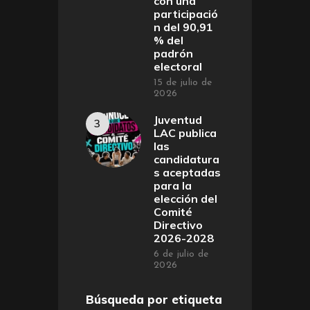
con una
participació
n del 90,91
% del
padrón
electoral
15 de julio de
2026
Juventud
LAC publica
las
candidatura
s aceptadas
para la
elección del
Comité
Directivo
2026-2028
6 de julio de
2026
Búsqueda por etiqueta