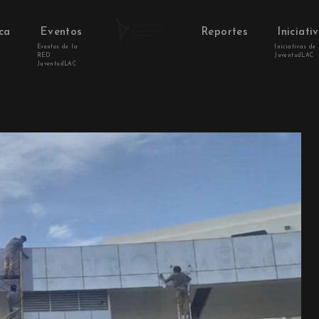
ca
Eventos
Reportes
Iniciati
Eventos de la
Iniciativas de
RED
JuventudLAC
JuventudLAC