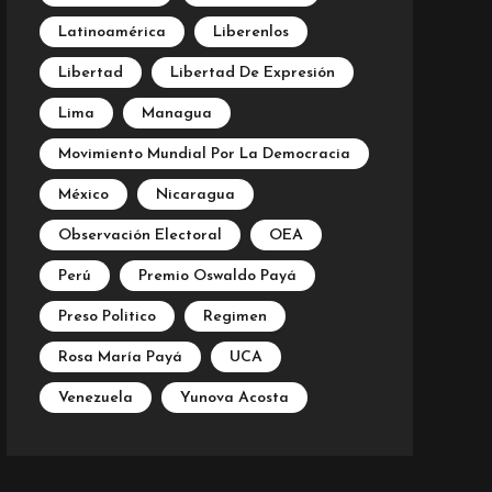
Latinoamérica
Liberenlos
Libertad
Libertad De Expresión
Lima
Managua
Movimiento Mundial Por La Democracia
México
Nicaragua
Observación Electoral
OEA
Perú
Premio Oswaldo Payá
Preso Politico
Regimen
Rosa María Payá
UCA
Venezuela
Yunova Acosta