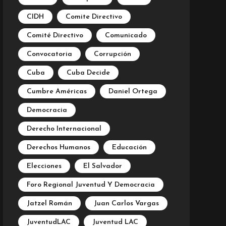
CIDH
Comite Directivo
Comité Directivo
Comunicado
Convocatoria
Corrupción
Cuba
Cuba Decide
Cumbre Américas
Daniel Ortega
Democracia
Derecho Internacional
Derechos Humanos
Educación
Elecciones
El Salvador
Foro Regional Juventud Y Democracia
Jatzel Román
Juan Carlos Vargas
JuventudLAC
Juventud LAC