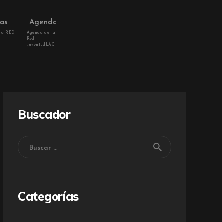
vas
Agenda
 la RED
Agenda de la
Red
JuventudLAC
Buscador
Categorías