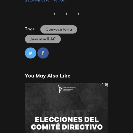
SS14Wm02WHJWNURj
Tags:
Convocatoria
JuventudLAC
You May Also Like