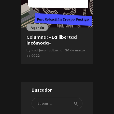
Agenda
Columna: «La libertad
incómoda»
by
Red JuventudLac
28 de marzo
de 2022
Buscador