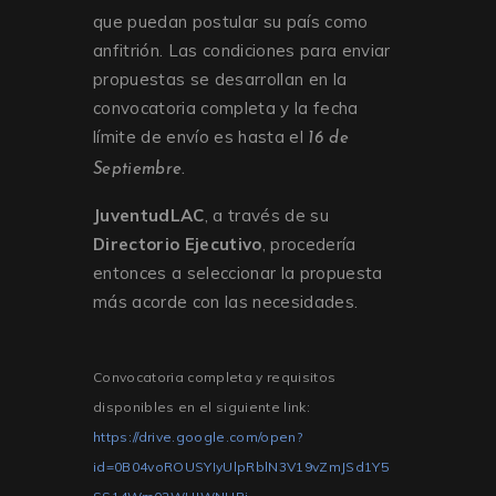
que puedan postular su país como
anfitrión. Las condiciones para enviar
propuestas se desarrollan en la
convocatoria completa y la fecha
límite de envío es hasta el
16 de
Septiembre.
JuventudLAC
, a través de su
Directorio Ejecutivo
, procedería
entonces a seleccionar la propuesta
más acorde con las necesidades.
Convocatoria completa y requisitos
disponibles en el siguiente link:
https://drive.google.com/open?
id=0B04voROUSYIyUlpRblN3V19vZmJSd1Y5