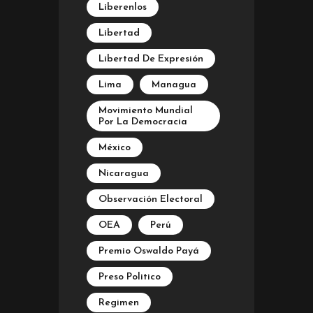
Liberenlos
Libertad
Libertad De Expresión
Lima
Managua
Movimiento Mundial
Por La Democracia
México
Nicaragua
Observación Electoral
OEA
Perú
Premio Oswaldo Payá
Preso Politico
Regimen