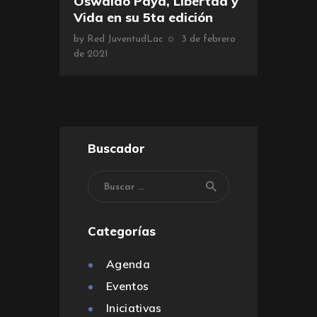
Oswaldo Payá, Libertad y
Vida en su 5ta edición
by
Red JuventudLac
3 de febrero
de 2021
Buscador
Categorías
Agenda
Eventos
Iniciativas