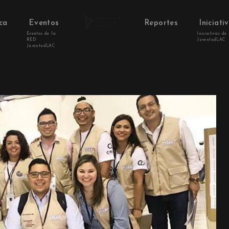
ca
Eventos
Reportes
Iniciati
Eventos de la
Iniciativas de
RED
JuventudLAC
JuventudLAC