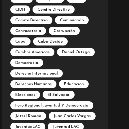
CIDH
Comite Directivo
Comité Directivo
Comunicado
Convocatoria
Corrupción
Cuba
Cuba Decide
Cumbre Américas
Daniel Ortega
Democracia
Derecho Internacional
Derechos Humanos
Educación
Elecciones
El Salvador
Foro Regional Juventud Y Democracia
Jatzel Román
Juan Carlos Vargas
JuventudLAC
Juventud LAC