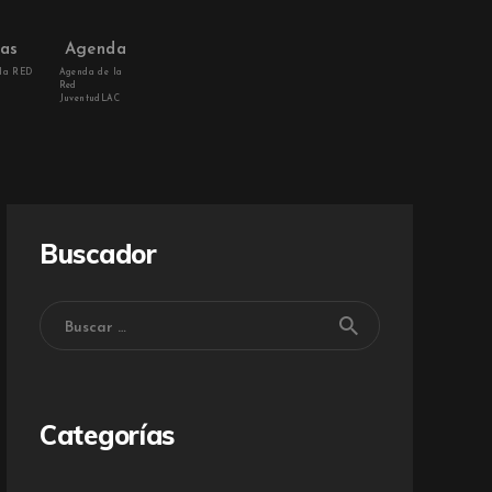
vas
Agenda
 la RED
Agenda de la
Red
JuventudLAC
Buscador
Categorías