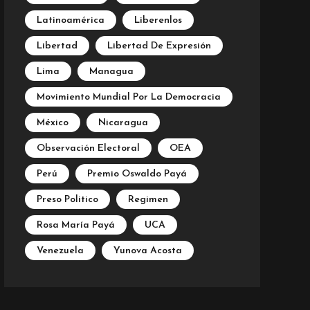
Latinoamérica
Liberenlos
Libertad
Libertad De Expresión
Lima
Managua
Movimiento Mundial Por La Democracia
México
Nicaragua
Observación Electoral
OEA
Perú
Premio Oswaldo Payá
Preso Politico
Regimen
Rosa María Payá
UCA
Venezuela
Yunova Acosta