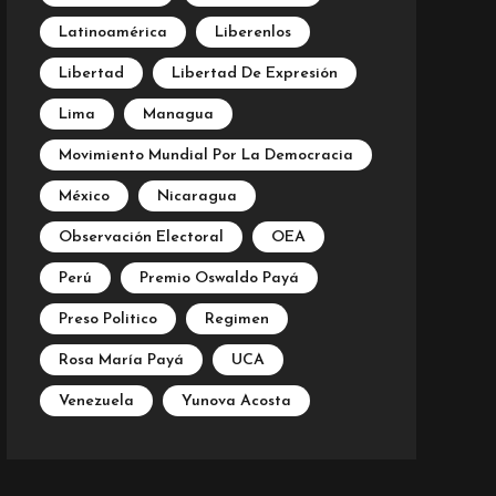
Latinoamérica
Liberenlos
Libertad
Libertad De Expresión
Lima
Managua
Movimiento Mundial Por La Democracia
México
Nicaragua
Observación Electoral
OEA
Perú
Premio Oswaldo Payá
Preso Politico
Regimen
Rosa María Payá
UCA
Venezuela
Yunova Acosta