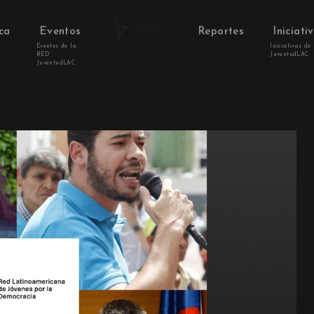
ca
Eventos
Reportes
Iniciati
Eventos de la
Iniciativas de
RED
JuventudLAC
JuventudLAC