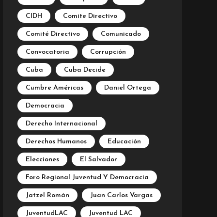
CIDH
Comite Directivo
Comité Directivo
Comunicado
Convocatoria
Corrupción
Cuba
Cuba Decide
Cumbre Américas
Daniel Ortega
Democracia
Derecho Internacional
Derechos Humanos
Educación
Elecciones
El Salvador
Foro Regional Juventud Y Democracia
Jatzel Román
Juan Carlos Vargas
JuventudLAC
Juventud LAC