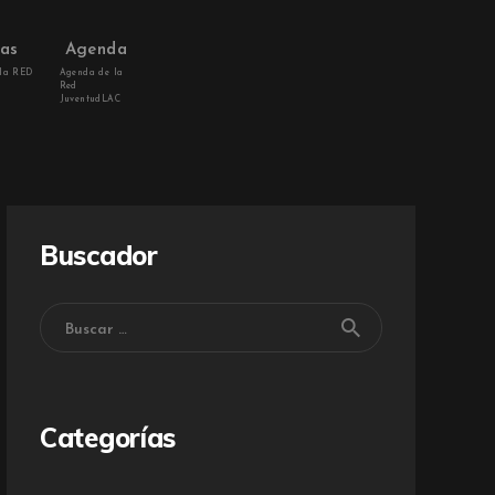
vas
Agenda
 la RED
Agenda de la
Red
JuventudLAC
Buscador
Categorías