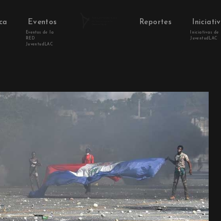
ca
Eventos
Reportes
Iniciati
Eventos de la
Iniciativas de
RED
JuventudLAC
JuventudLAC