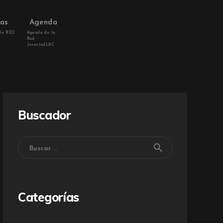
vas
Agenda
 la RED
Agenda de la
Red
JuventudLAC
Buscador
Categorías