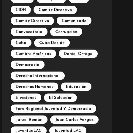
CIDH
Comite Directivo
Comité Directivo
Comunicado
Convocatoria
Corrupción
Cuba
Cuba Decide
Cumbre Américas
Daniel Ortega
Democracia
Derecho Internacional
Derechos Humanos
Educación
Elecciones
El Salvador
Foro Regional Juventud Y Democracia
Jatzel Román
Juan Carlos Vargas
JuventudLAC
Juventud LAC