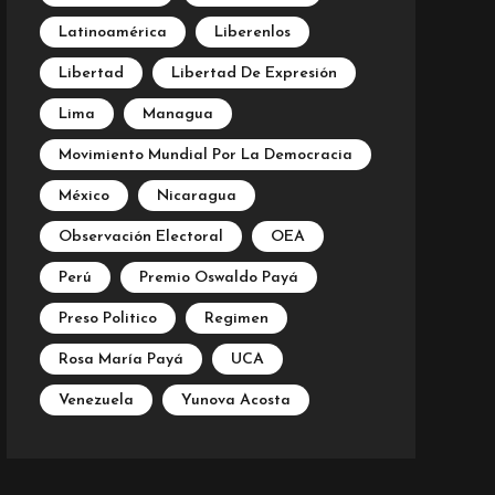
Latinoamérica
Liberenlos
Libertad
Libertad De Expresión
Lima
Managua
Movimiento Mundial Por La Democracia
México
Nicaragua
Observación Electoral
OEA
Perú
Premio Oswaldo Payá
Preso Politico
Regimen
Rosa María Payá
UCA
Venezuela
Yunova Acosta