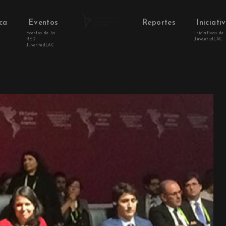
ca
Eventos
Reportes
Iniciati
Eventos de la
Iniciativas de
RED
JuventudLAC
JuventudLAC