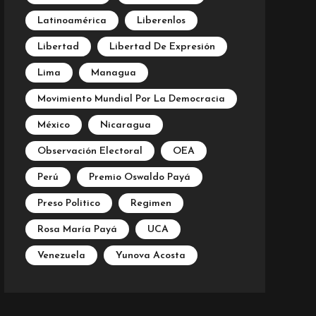
Latinoamérica
Liberenlos
Libertad
Libertad De Expresión
Lima
Managua
Movimiento Mundial Por La Democracia
México
Nicaragua
Observación Electoral
OEA
Perú
Premio Oswaldo Payá
Preso Politico
Regimen
Rosa María Payá
UCA
Venezuela
Yunova Acosta