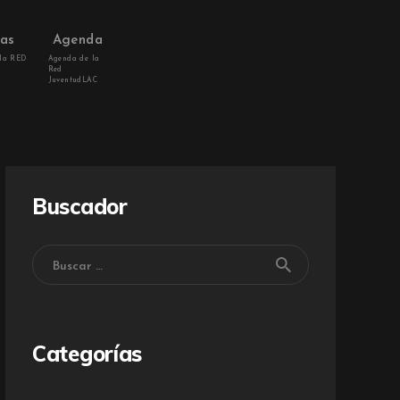
vas
Agenda
 la RED
Agenda de la
Red
JuventudLAC
Buscador
Categorías