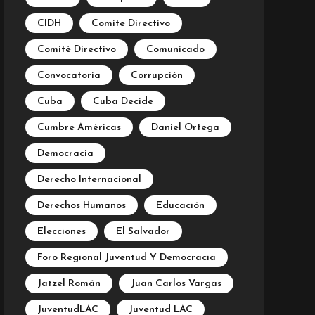
CIDH
Comite Directivo
Comité Directivo
Comunicado
Convocatoria
Corrupción
Cuba
Cuba Decide
Cumbre Américas
Daniel Ortega
Democracia
Derecho Internacional
Derechos Humanos
Educación
Elecciones
El Salvador
Foro Regional Juventud Y Democracia
Jatzel Román
Juan Carlos Vargas
JuventudLAC
Juventud LAC