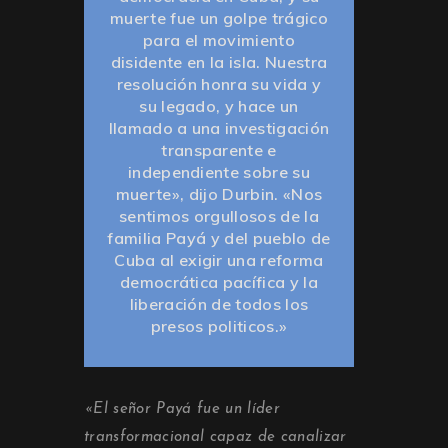
muerte fue un golpe trágico
para el movimiento
disidente en la isla. Nuestra
resolución honra su vida y
su legado, y hace un
llamado a una investigación
transparente e
independiente sobre su
muerte», dijo Durbin. «Nos
sentimos orgullosos de la
familia Payá y del pueblo de
Cuba al exigir una reforma
democrática pacífica y la
liberación de todos los
presos politicos.»
«El señor Payá fue un líder
transformacional capaz de canalizar