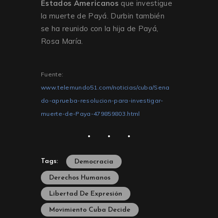
Estados Americanos
que investigue
la muerte de Payá. Durbin también
se ha reunido con la hija de Payá,
Rosa María.
Fuente:
www.telemundo51.com/noticias/cuba/Sena
do-aprueba-resolucion-para-investigar-
muerte-de-Paya-479859803.html
Tags:
Democracia
Derechos Humanos
Libertad De Expresión
Movimiento Cuba Decide