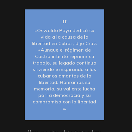
«Oswaldo Paya dedicó su
vida a la causa de la
libertad en Cuba», dijo Cruz.
«Aunque el régimen de
Castro intentó reprimir su
trabajo, su legado continúa
sirviendo e inspirando a los
cubanos amantes de la
libertad. Honramos su
memoria, su valiente lucha
por la democracia y su
compromiso con la libertad
«.