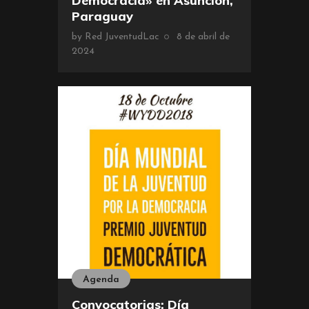
Democracia» en Asunción,
Paraguay
by
Red JuventudLac
8 de abril de
2024
Agenda
Convocatorias: Día