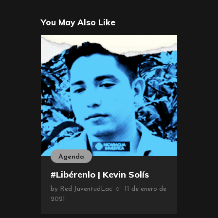
You May Also Like
Agenda
#Libérenlo | Kevin Solís
by
Red JuventudLac
11 de enero de
2021