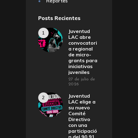
Reportes
Posts Recientes
Juventud
LAC abre
convocatori
a regional
de micro-
grants para
iniciativas
juveniles
27 de julio de
2026
Juventud
LAC elige a
su nuevo
Comité
Directivo
con una
participació
n del 90,91