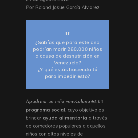
Por Roland Josue García Alviarez
¿Sabías que para este año
podrían morir 280.000 niños
a causa de desnutrición en
Venezuela?
¿Y qué estás haciendo tú
para impedir esto?
es un
Apadrina un niño venezolano
programa social
, cuyo objetivo es
brindar
ayuda alimentaria
a través
de comedores populares a aquellos
niños con altos niveles de