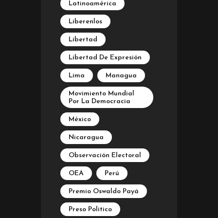
Latinoamérica
Liberenlos
Libertad
Libertad De Expresión
Lima
Managua
Movimiento Mundial
Por La Democracia
México
Nicaragua
Observación Electoral
OEA
Perú
Premio Oswaldo Payá
Preso Politico