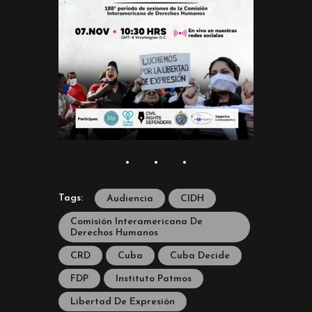
Tags:
Audiencia
CIDH
Comisión Interamericana De
Derechos Humanos
CRD
Cuba
Cuba Decide
FDP
Instituto Patmos
Libertad De Expresión