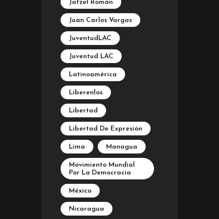
Jatzel Román
Juan Carlos Vargas
JuventudLAC
Juventud LAC
Latinoamérica
Liberenlos
Libertad
Libertad De Expresión
Lima
Managua
Movimiento Mundial
Por La Democracia
México
Nicaragua