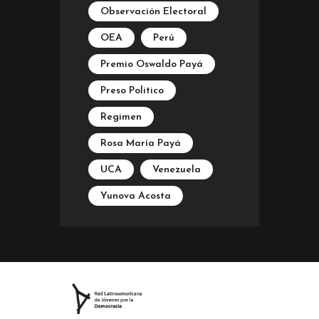
Observación Electoral
OEA
Perú
Premio Oswaldo Payá
Preso Politico
Regimen
Rosa María Payá
UCA
Venezuela
Yunova Acosta