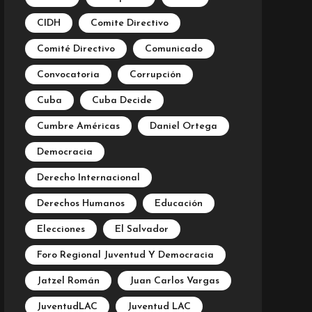
CIDH
Comite Directivo
Comité Directivo
Comunicado
Convocatoria
Corrupción
Cuba
Cuba Decide
Cumbre Américas
Daniel Ortega
Democracia
Derecho Internacional
Derechos Humanos
Educación
Elecciones
El Salvador
Foro Regional Juventud Y Democracia
Jatzel Román
Juan Carlos Vargas
JuventudLAC
Juventud LAC