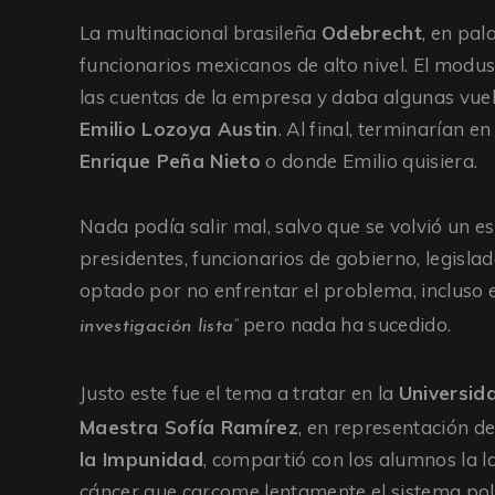
La multinacional brasileña
Odebrecht
, en pal
funcionarios mexicanos de alto nivel. El modus 
las cuentas de la empresa y daba algunas vuelt
Emilio Lozoya Austin
. Al final, terminarían 
Enrique Peña Nieto
o donde Emilio quisiera.
Nada podía salir mal, salvo que se volvió un e
presidentes, funcionarios de gobierno, legisla
optado por no enfrentar el problema, incluso 
pero nada ha sucedido.
investigación lista”
Justo este fue el tema a tratar en la
Universid
Maestra Sofía Ramírez
, en representación de
la Impunidad
, compartió con los alumnos la l
cáncer que carcome lentamente el sistema pol