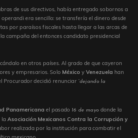
abras de sus directivos, había entregado sobornos a
operandi era sencillo: se transfería el dinero desde
as por paraísos fiscales hasta llegar a las arcas de
en la campaña del entonces candidato presidencial
scándalo en otros países. Al grado de que cayeron
dores y empresarios. Solo
México
y
Venezuela
han
el Procurador decidió renunciar
“dejando la
ad Panamericana
el pasado
donde la
16 de mayo
 la
Asociación Mexicanos Contra la Corrupción y
abor realizada por la institución para combatir el
ítico mexicano.