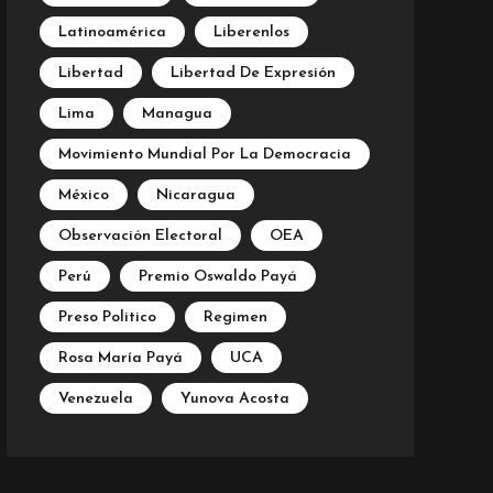
Latinoamérica
Liberenlos
Libertad
Libertad De Expresión
Lima
Managua
Movimiento Mundial Por La Democracia
México
Nicaragua
Observación Electoral
OEA
Perú
Premio Oswaldo Payá
Preso Politico
Regimen
Rosa María Payá
UCA
Venezuela
Yunova Acosta