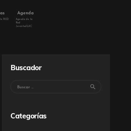
vas
Agenda
 la RED
Agenda de la
Red
JuventudLAC
Buscador
Categorías