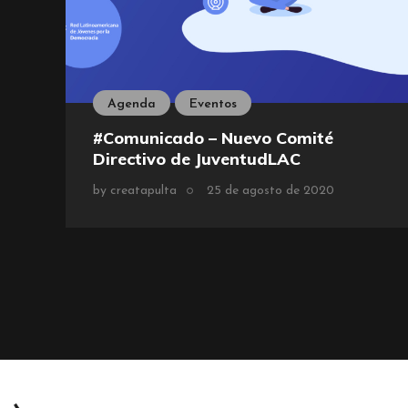
Agenda
Eventos
#Comunicado – Nuevo Comité
Directivo de JuventudLAC
by
creatapulta
25 de agosto de 2020