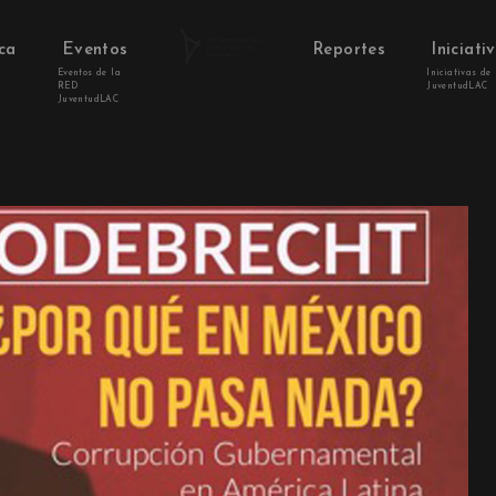
ca
Eventos
Reportes
Iniciati
Eventos de la
Iniciativas de
RED
JuventudLAC
JuventudLAC