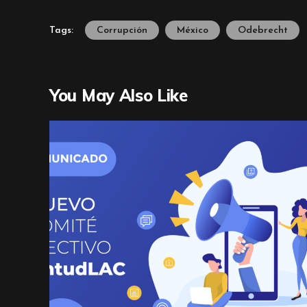
Tags:
Corrupción
México
Odebrecht
You May Also Like