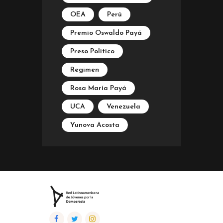
OEA
Perú
Premio Oswaldo Payá
Preso Politico
Regimen
Rosa María Payá
UCA
Venezuela
Yunova Acosta