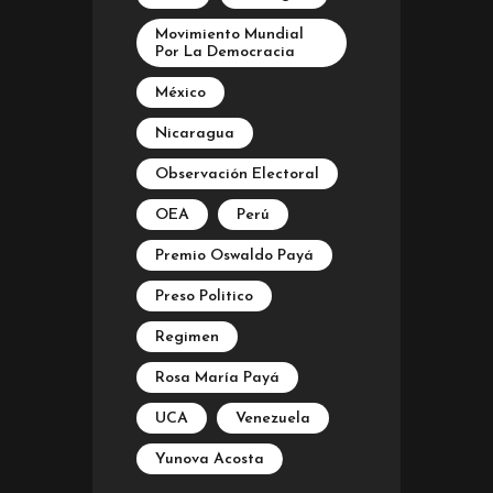
Movimiento Mundial
Por La Democracia
México
Nicaragua
Observación Electoral
OEA
Perú
Premio Oswaldo Payá
Preso Politico
Regimen
Rosa María Payá
UCA
Venezuela
Yunova Acosta