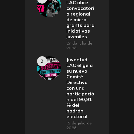
LAC abre
convocatori
a regional
de micro-
grants para
iniciativas
juveniles
27 de julio de
2026
Juventud
LAC elige a
su nuevo
Comité
Directivo
con una
participació
n del 90,91
% del
padrón
electoral
15 de julio de
2026