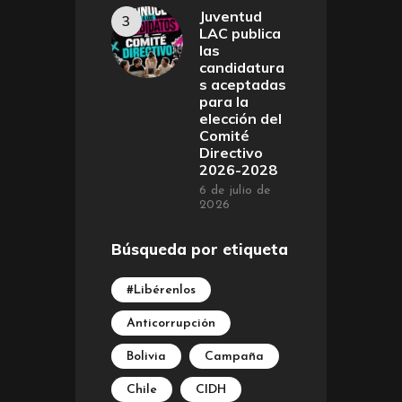
Juventud
LAC publica
las
candidatura
s aceptadas
para la
elección del
Comité
Directivo
2026-2028
6 de julio de
2026
Búsqueda por etiqueta
#Libérenlos
Anticorrupción
Bolivia
Campaña
Chile
CIDH