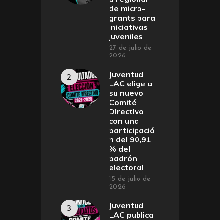
de micro-
grants para
iniciativas
juveniles
27 de julio de
2026
Juventud
LAC elige a
su nuevo
Comité
Directivo
con una
participació
n del 90,91
% del
padrón
electoral
15 de julio de
2026
Juventud
LAC publica