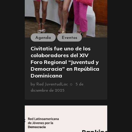
Agenda
Eventos
Civitatis fue uno de los
colaboradores del XIV
Foro Regional “Juventud y
Democracia” en República
Dominicana
by
Red JuventudLac
5 de
diciembre de 2025