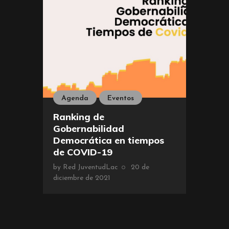
Agenda
Eventos
Ranking de
Gobernabilidad
Democrática en tiempos
de COVID-19
by
Red JuventudLac
20 de
diciembre de 2021