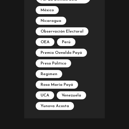
México
Nicaragua
Observación Electoral
OEA
Perú
Premio Oswaldo Payá
Preso Politico
Regimen
Rosa María Payá
UCA
Venezuela
Yunova Acosta