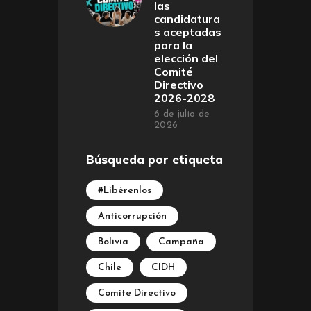
las
candidatura
s aceptadas
para la
elección del
Comité
Directivo
2026-2028
6 de julio de
2026
Búsqueda por etiqueta
#Libérenlos
Anticorrupción
Bolivia
Campaña
Chile
CIDH
Comite Directivo