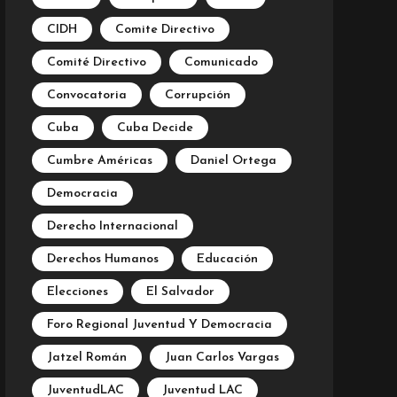
CIDH
Comite Directivo
Comité Directivo
Comunicado
Convocatoria
Corrupción
Cuba
Cuba Decide
Cumbre Américas
Daniel Ortega
Democracia
Derecho Internacional
Derechos Humanos
Educación
Elecciones
El Salvador
Foro Regional Juventud Y Democracia
Jatzel Román
Juan Carlos Vargas
JuventudLAC
Juventud LAC