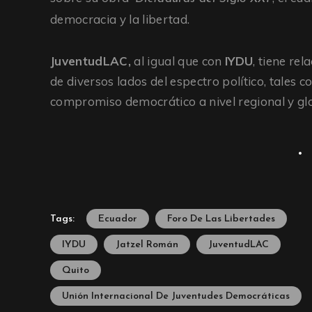
democracia y la libertad.
JuventudLAC,
al igual que con
IYDU
, tiene rel
de diversos lados del espectro político, tales 
compromiso democrático a nivel regional y glo
Tags:
Ecuador
Foro De Las Libertades
IYDU
Jatzel Román
JuventudLAC
Quito
Unión Internacional De Juventudes Democráticas