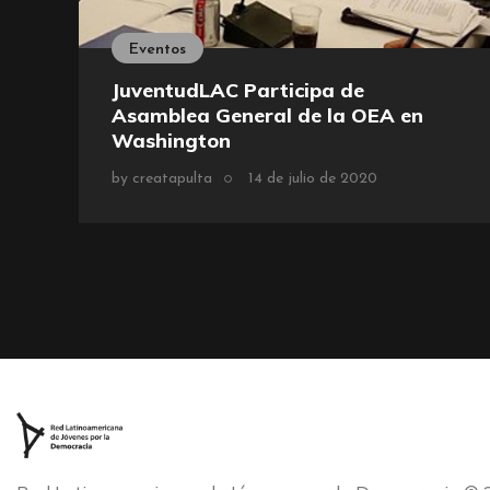
Eventos
JuventudLAC Participa de
Asamblea General de la OEA en
Washington
by
creatapulta
14 de julio de 2020