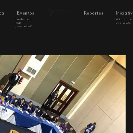
ca
Eventos
Reportes
Iniciati
Eventos de la
Iniciativas de
RED
JuventudLAC
JuventudLAC