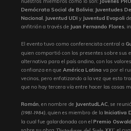
nuestros miembros como lo son:
Jóvenes PRO
Demócrata Social de Bolivia
;
Juventudes De
Nacional
,
Juventud UDI
y
Juventud Evopoli
d
anfitrión a través de
Juan Fernando Flores
, 
El evento tuvo como conferencista central a
Gu
quien compartió con los presentes sobre sus 
alternativa para el país andino, con los valor
confianza en que
América Latina
va por el r
vecinos, pero enfatizando a la vez que esto t
que no hay tercera vía entre hacer las cosas ma
Román
, en nombre de
JuventudLAC
, se reun
, quien es miembro de la
Iniciativa
(1981-1984)
la cual fue galardonada con el
Premio Oswal
sobre su obra
, el cu
“Dictaduras del Siglo XXI”