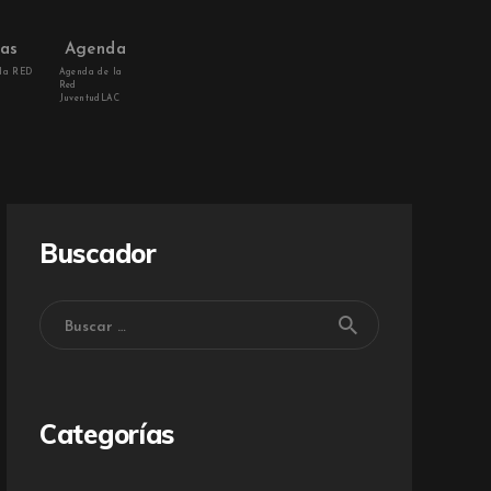
vas
Agenda
 la RED
Agenda de la
Red
JuventudLAC
Buscador
Categorías