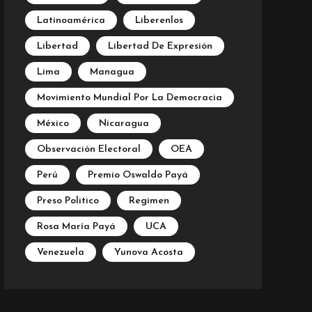
Latinoamérica
Liberenlos
Libertad
Libertad De Expresión
Lima
Managua
Movimiento Mundial Por La Democracia
México
Nicaragua
Observación Electoral
OEA
Perú
Premio Oswaldo Payá
Preso Politico
Regimen
Rosa María Payá
UCA
Venezuela
Yunova Acosta