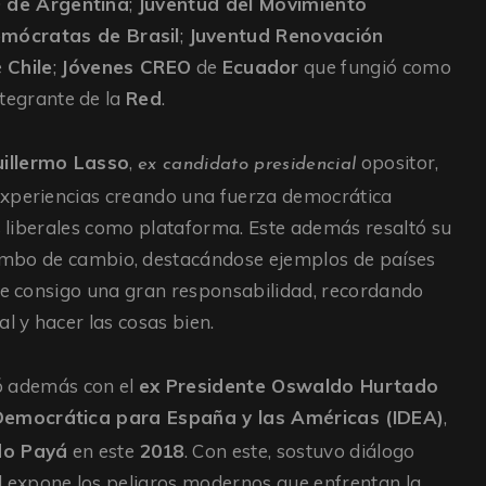
 de Argentina
;
Juventud del Movimiento
mócratas de Brasil
;
Juventud Renovación
e
Chile
;
Jóvenes CREO
de
Ecuador
que fungió como
integrante de la
Red
.
illermo Lasso
,
opositor,
ex candidato presidencial
experiencias creando una fuerza democrática
es liberales como plataforma. Este además resaltó su
umbo de cambio, destacándose ejemplos de países
rae consigo una gran responsabilidad, recordando
l y hacer las cosas bien.
ió además con el
ex Presidente Oswaldo Hurtado
 Democrática para España y las Américas (IDEA)
,
do Payá
en este
2018
. Con este, sostuvo diálogo
al expone los peligros modernos que enfrentan la