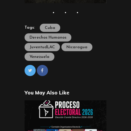
Tags:
Cuba
Derechos Humanos
JuventudLAC
Nicaragua
Venezuela
You May Also Like