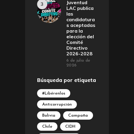
Juventud
LAC publica
las
candidatura
s aceptadas
para la
elección del
Comité
Directivo
2026-2028
6 de julio de
2026
Búsqueda por etiqueta
#Libérenlos
Anticorrupción
Bolivia
Campaña
Chile
CIDH