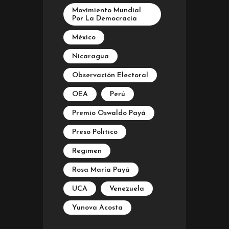
Movimiento Mundial
Por La Democracia
México
Nicaragua
Observación Electoral
OEA
Perú
Premio Oswaldo Payá
Preso Politico
Regimen
Rosa María Payá
UCA
Venezuela
Yunova Acosta