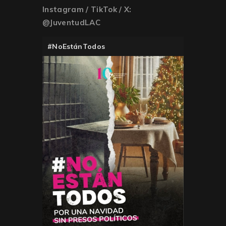
Instagram / TikTok / X:
@JuventudLAC
#NoEstánTodos