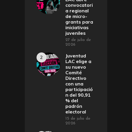
convocatori
a regional
de micro-
grants para
iniciativas
juveniles
27 de julio de
2026
Juventud
LAC elige a
su nuevo
Comité
Directivo
con una
participació
n del 90,91
% del
padrón
electoral
15 de julio de
2026