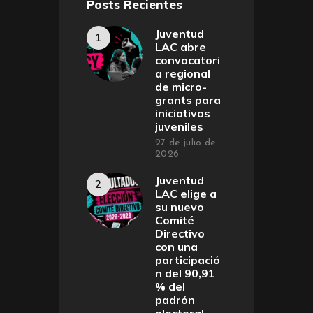
Posts Recientes
Juventud
LAC abre
convocatori
a regional
de micro-
grants para
iniciativas
juveniles
27 de julio de
2026
Juventud
LAC elige a
su nuevo
Comité
Directivo
con una
participació
n del 90,91
% del
padrón