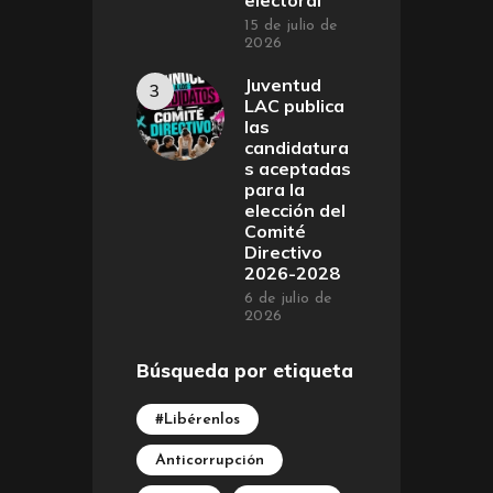
electoral
15 de julio de
2026
Juventud
LAC publica
las
candidatura
s aceptadas
para la
elección del
Comité
Directivo
2026-2028
6 de julio de
2026
Búsqueda por etiqueta
#Libérenlos
Anticorrupción