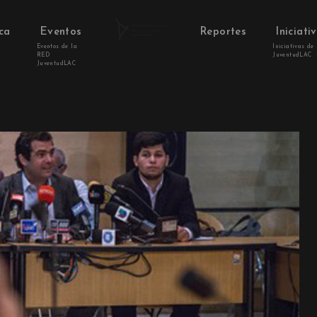
ca
Eventos
Reportes
Iniciati
Eventos de la
Iniciativas de
RED
JuventudLAC
JuventudLAC