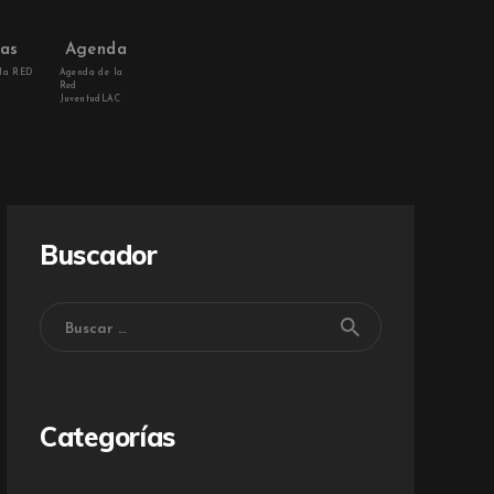
vas
Agenda
 la RED
Agenda de la
Red
JuventudLAC
Buscador
Categorías