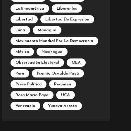
Latinoamérica
Liberenlos
Libertad
Libertad De Expresión
Lima
Managua
Movimiento Mundial Por La Democracia
México
Nicaragua
Observación Electoral
OEA
Perú
Premio Oswaldo Payá
Preso Politico
Regimen
Rosa María Payá
UCA
Venezuela
Yunova Acosta