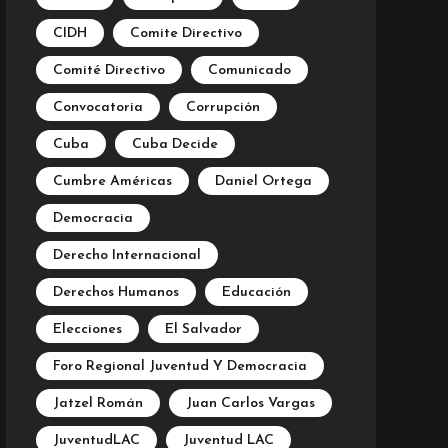
CIDH
Comite Directivo
Comité Directivo
Comunicado
Convocatoria
Corrupción
Cuba
Cuba Decide
Cumbre Américas
Daniel Ortega
Democracia
Derecho Internacional
Derechos Humanos
Educación
Elecciones
El Salvador
Foro Regional Juventud Y Democracia
Jatzel Román
Juan Carlos Vargas
JuventudLAC
Juventud LAC